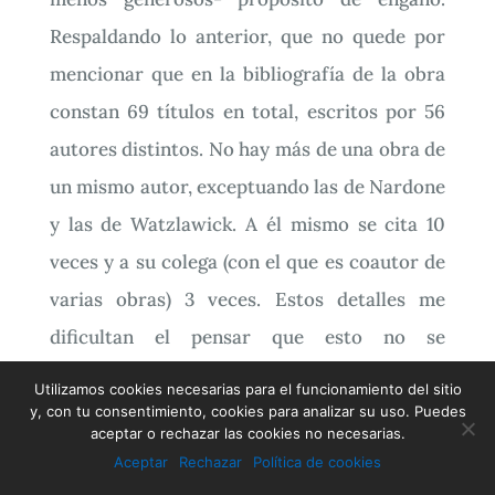
Respaldando lo anterior, que no quede por
mencionar que en la bibliografía de la obra
constan 69 títulos en total, escritos por 56
autores distintos. No hay más de una obra de
un mismo autor, exceptuando las de Nardone
y las de Watzlawick. A él mismo se cita 10
veces y a su colega (con el que es coautor de
varias obras) 3 veces. Estos detalles me
dificultan el pensar que esto no se
justifique por afán de ventas. Como es
Utilizamos cookies necesarias para el funcionamiento del sitio
sabido, Milton Erickson no publicó casi nada.
y, con tu consentimiento, cookies para analizar su uso. Puedes
aceptar o rechazar las cookies no necesarias.
Surgieron varios autores -
Aceptar
Rechazar
Política de cookies
Watzlawick,Bandler, Grinder…- que trataron