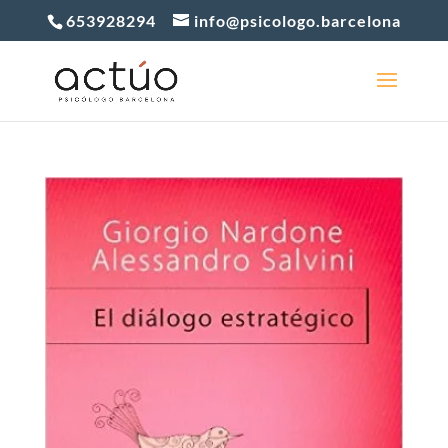
653928294
info@psicologo.barcelona