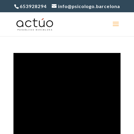
653928294
info@psicologo.barcelona